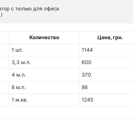
тор с тюлью для офиса

.)
Количество
Цена, грн.
1 шт.
1144
3,3 м.п.
600
4 м.п.
370
8 м.п.
86
1 м.кв.
1245