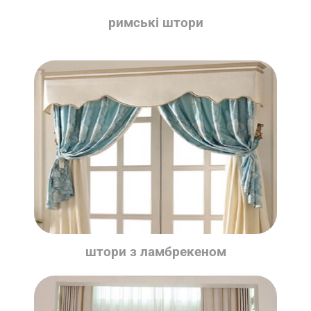
римські штори
штори з ламбрекеном