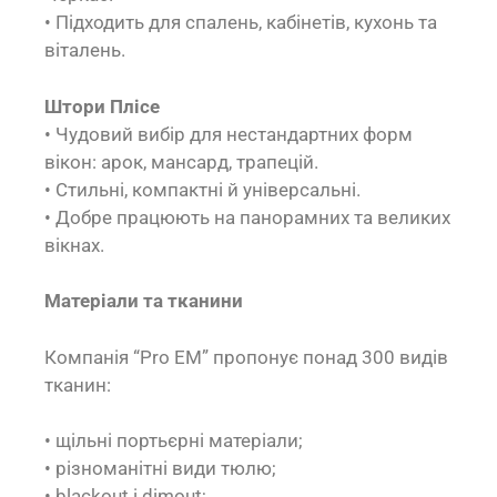
• Підходить для спалень, кабінетів, кухонь та
віталень.
Штори Плісе
• Чудовий вибір для нестандартних форм
вікон: арок, мансард, трапецій.
• Стильні, компактні й універсальні.
• Добре працюють на панорамних та великих
вікнах.
Матеріали та тканини
Компанія “Pro EM” пропонує понад 300 видів
тканин:
• щільні портьєрні матеріали;
• різноманітні види тюлю;
• blackout і dimout;