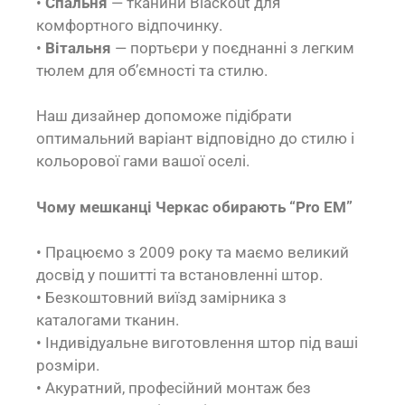
•
Спальня
— тканини Blackout для
комфортного відпочинку.
•
Вітальня
— портьєри у поєднанні з легким
тюлем для об’ємності та стилю.
Наш дизайнер допоможе підібрати
оптимальний варіант відповідно до стилю і
кольорової гами вашої оселі.
Чому мешканці Черкас обирають “Pro EM”
• Працюємо з 2009 року та маємо великий
досвід у пошитті та встановленні штор.
• Безкоштовний виїзд замірника з
каталогами тканин.
• Індивідуальне виготовлення штор під ваші
розміри.
• Акуратний, професійний монтаж без