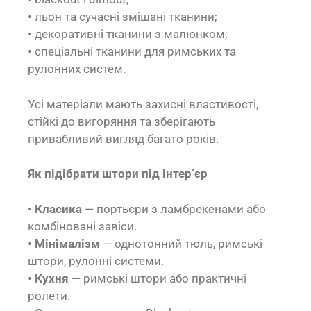
• льон та сучасні змішані тканини;
• декоративні тканини з малюнком;
• спеціальні тканини для римських та
рулонних систем.
Усі матеріали мають захисні властивості,
стійкі до вигоряння та зберігають
привабливий вигляд багато років.
Як підібрати штори під інтер’єр
•
Класика
— портьєри з ламбрекенами або
комбіновані завіси.
•
Мінімалізм
— однотонний тюль, римські
штори, рулонні системи.
•
Кухня
— римські штори або практичні
ролети.