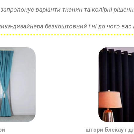
запропонує варіанти тканин та колірні рішенн
•
ника-дизайнера безкоштовний і ні до чого вас 
ри
штори Блекаут д