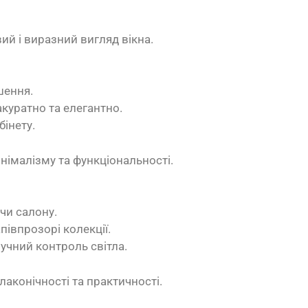
й і виразний вигляд вікна.
шення.
куратно та елегантно.
бінету.
німалізму та функціональності.
 чи салону.
апівпрозорі колекції.
ручний контроль світла.
лаконічності та практичності.