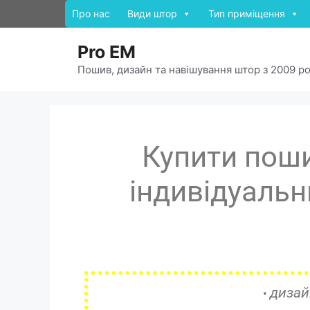
Про нас
Види штор
Тип приміщення
Pro EM
Пошив, дизайн та навішування штор з 2009 р
Купити поши
індивідуаль
дизай
•