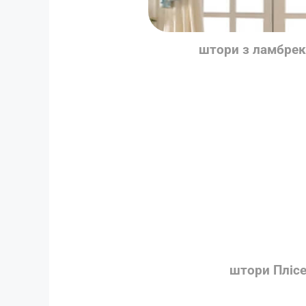
штори з ламбре
штори Пліс