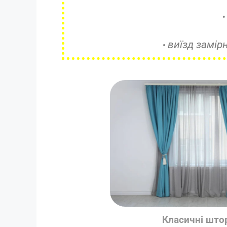
виїзд замір
•
Класичні што