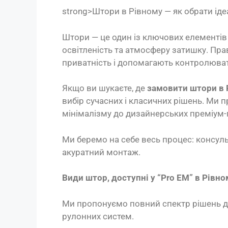
strong>Штори в Рівному — як обрати ід
Штори — це один із ключових елементів 
освітленість та атмосферу затишку. Пра
приватність і допомагають контролювати
Якщо ви шукаєте, де
замовити штори в 
вибір сучасних і класичних рішень. Ми п
мінімалізму до дизайнерських преміум-
Ми беремо на себе весь процес: консуль
акуратний монтаж.
Види штор, доступні у “Pro EM” в Рівно
Ми пропонуємо повний спектр рішень дл
рулонних систем.