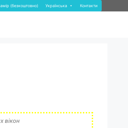
замір (безкоштовно)
Українська
Контакти
х вікон