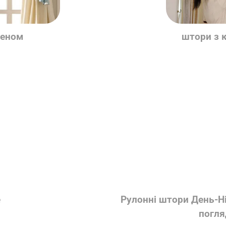
кеном
штори з 
е
Рулонні штори День-Ні
погля