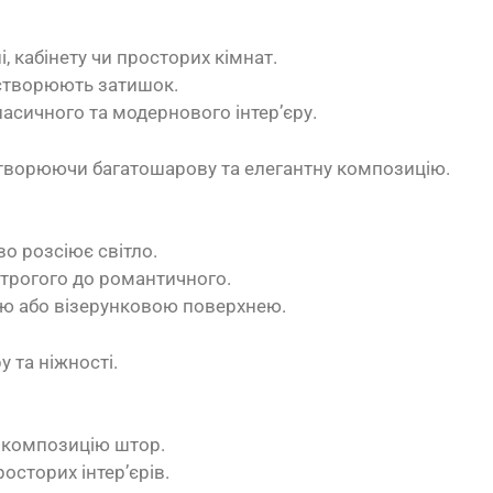
і, кабінету чи просторих кімнат.
 створюють затишок.
ласичного та модернового інтер’єру.
творюючи багатошарову та елегантну композицію.
во розсіює світло.
 строгого до романтичного.
ною або візерунковою поверхнею.
 та ніжності.
 композицію штор.
росторих інтер’єрів.