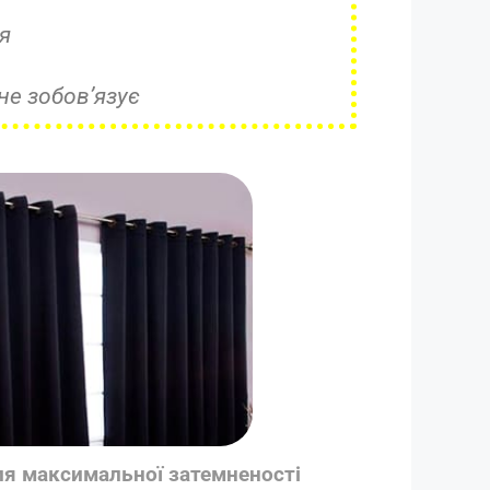
я
не зобов’язує
ля максимальної затемненості