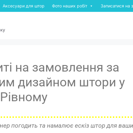
Аксесуари для штор
Фото наших робіт
Записатися на 
оку
ті на замовлення за
ним дизайном штори у
Рівному
нер погодить та намалює ескіз штор для ваши