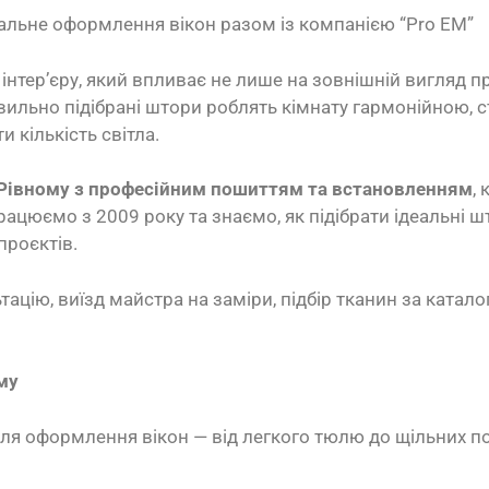
еальне оформлення вікон разом із компанією “Pro EM”
інтер’єру, який впливає не лише на зовнішній вигляд пр
вильно підібрані штори роблять кімнату гармонійною, 
 кількість світла.
Рівному з професійним пошиттям та встановленням
,
рацюємо з 2009 року та знаємо, як підібрати ідеальні шт
проєктів.
тацію, виїзд майстра на заміри, підбір тканин за катал
му
я оформлення вікон — від легкого тюлю до щільних по