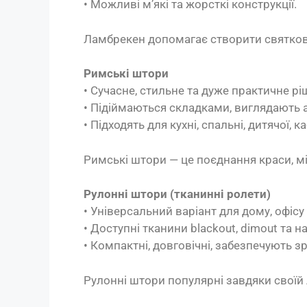
• Можливі м’які та жорсткі конструкції.
Ламбрекен допомагає створити святкови
Римські штори
• Сучасне, стильне та дуже практичне рі
• Підіймаються складками, виглядають а
• Підходять для кухні, спальні, дитячої, ка
Римські штори — це поєднання краси, мі
Рулонні штори (тканинні ролети)
• Універсальний варіант для дому, офісу
• Доступні тканини blackout, dimout та н
• Компактні, довговічні, забезпечують з
Рулонні штори популярні завдяки своїй 