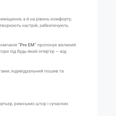
иміщення, а й на рівень комфорту,
створюють настрій, забезпечують
 компанія
“Pro EM”
пропонує великий
ори під будь-який інтер’єр — від
огами, індивідуальний пошив та
ртьєр, римських штор і сучасних